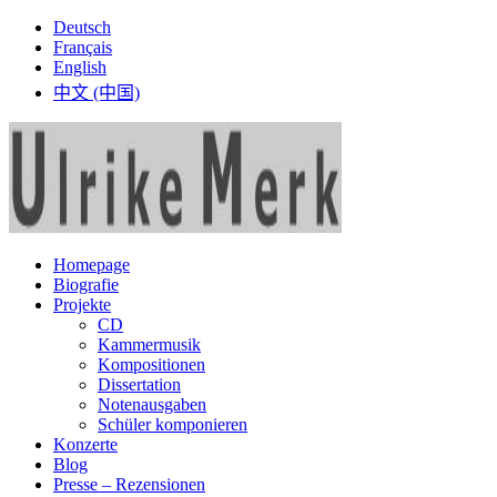
Deutsch
Français
English
中文 (中国)
Homepage
Biografie
Projekte
CD
Kammermusik
Kompositionen
Dissertation
Notenausgaben
Schüler komponieren
Konzerte
Blog
Presse – Rezensionen