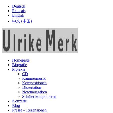
Deutsch
Français
English
中文 (中国)
Homepage
Biografie
Projekte
CD
Kammermusik
Kompositionen
Dissertation
Notenausgaben
Schüler komponieren
Konzerte
Blog
Presse – Rezensionen