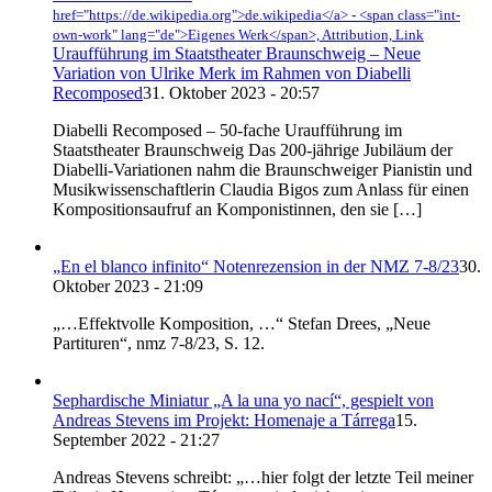
href="https://de.wikipedia.org">de.wikipedia</a> - <span class="int-
own-work" lang="de">Eigenes Werk</span>, Attribution,
Link
Uraufführung im Staatstheater Braunschweig – Neue
Variation von Ulrike Merk im Rahmen von Diabelli
Recomposed
31. Oktober 2023 - 20:57
Diabelli Recomposed – 50-fache Uraufführung im
Staatstheater Braunschweig Das 200-jährige Jubiläum der
Diabelli-Variationen nahm die Braunschweiger Pianistin und
Musikwissenschaftlerin Claudia Bigos zum Anlass für einen
Kompositionsaufruf an Komponistinnen, den sie […]
„En el blanco infinito“ Notenrezension in der NMZ 7-8/23
30.
Oktober 2023 - 21:09
„…Effektvolle Komposition, …“ Stefan Drees, „Neue
Partituren“, nmz 7-8/23, S. 12.
Sephardische Miniatur „A la una yo nací“, gespielt von
Andreas Stevens im Projekt: Homenaje a Tárrega
15.
September 2022 - 21:27
Andreas Stevens schreibt: „…hier folgt der letzte Teil meiner