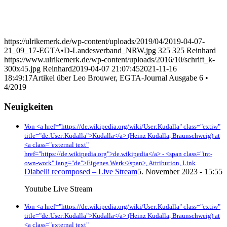
https://ulrikemerk.de/wp-content/uploads/2019/04/2019-04-07-
21_09_17-EGTA•D-Landesverband_NRW.jpg
325
325
Reinhard
https://www.ulrikemerk.de/wp-content/uploads/2016/10/schrift_k-
300x45.jpg
Reinhard
2019-04-07 21:07:45
2021-11-16
18:49:17
Artikel über Leo Brouwer, EGTA-Journal Ausgabe 6 •
4/2019
Neuigkeiten
Von <a href="https://de.wikipedia.org/wiki/User:Kudalla" class="extiw"
title="de:User:Kudalla">Kudalla</a> (Heinz Kudalla, Braunschweig) at
<a class="external text"
href="https://de.wikipedia.org">de.wikipedia</a> - <span class="int-
own-work" lang="de">Eigenes Werk</span>, Attribution,
Link
Diabelli recomposed – Live Stream
5. November 2023 - 15:55
Youtube Live Stream
Von <a href="https://de.wikipedia.org/wiki/User:Kudalla" class="extiw"
title="de:User:Kudalla">Kudalla</a> (Heinz Kudalla, Braunschweig) at
<a class="external text"