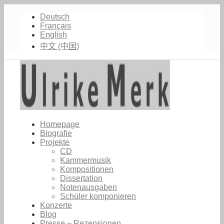
Deutsch
Français
English
中文 (中国)
Homepage
Biografie
Projekte
CD
Kammermusik
Kompositionen
Dissertation
Notenausgaben
Schüler komponieren
Konzerte
Blog
Presse – Rezensionen