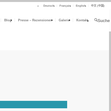
Deutsch
Français
English
中文 (中国)
Blog
Presse – Rezensionen
Galerie
Kontakt
Suche