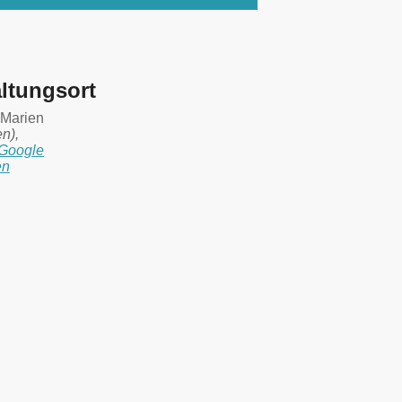
ltungsort
. Marien
en)
,
Google
en