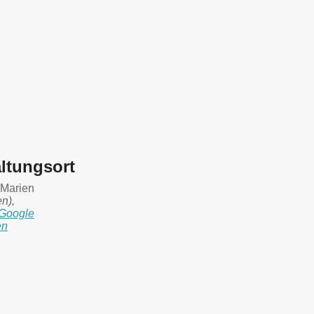
ltungsort
. Marien
en)
,
Google
en