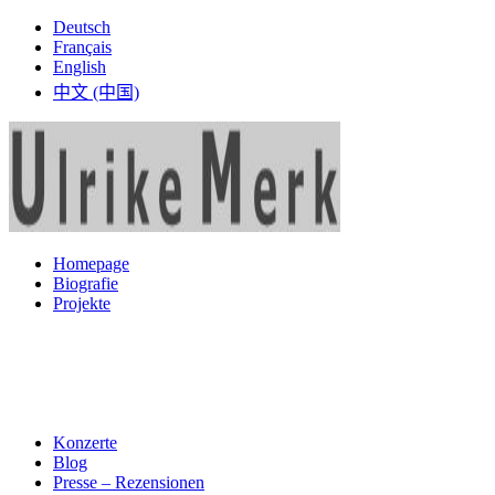
Deutsch
Français
English
中文 (中国)
Homepage
Biografie
Projekte
Konzerte
Blog
Presse – Rezensionen